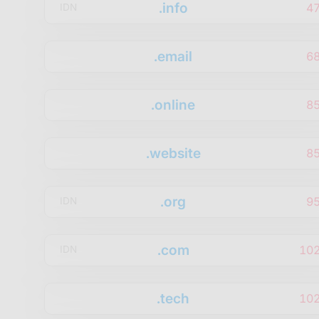
.info
4
IDN
.email
6
.online
8
.website
8
.org
9
IDN
.com
10
IDN
.tech
10