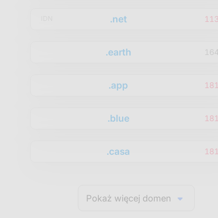
.net
11
IDN
.earth
16
.app
18
.blue
18
.casa
18
Pokaż więcej domen