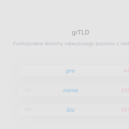
grTLD
Funkcjonalne domeny najwyższego poziomu z rest
.pro
4
.name
10
IDN
.biz
15
IDN