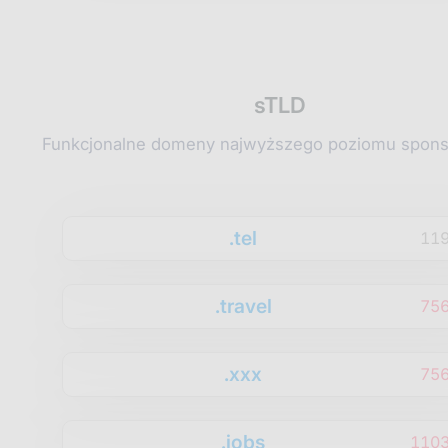
sTLD
Funkcjonalne domeny najwyższego poziomu spon
.tel
11
.travel
75
.xxx
75
.jobs
1103