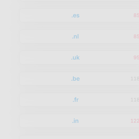
.es
8
.nl
8
.uk
9
.be
11
.fr
11
.in
12