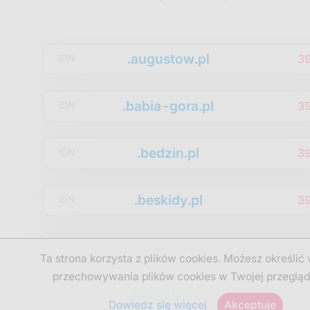
.augustow.pl
3
IDN
.babia-gora.pl
3
IDN
.bedzin.pl
3
IDN
.beskidy.pl
3
IDN
.bialowieza.pl
3
IDN
Ta strona korzysta z plików cookies. Możesz określić
przechowywania plików cookies w Twojej przegląd
.bialystok.pl
3
IDN
Dowiedz się więcej
Akceptuje