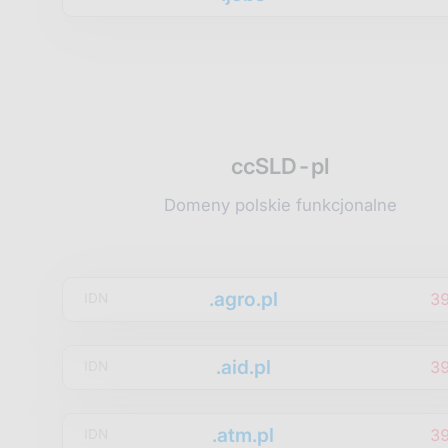
ccSLD-pl
Domeny polskie funkcjonalne
.agro.pl
3
IDN
.aid.pl
3
IDN
.atm.pl
3
IDN