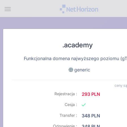
Menu
.academy
Funkcjonalna domena najwyższego poziomu (g
generic
ceny są
Rejestracja :
293 PLN
Cesja :
Transfer :
348 PLN
Odnowienie :
348 PLN