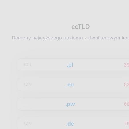
ccTLD
Domeny najwyższego poziomu z dwuliterowym kod
.pl
3
IDN
.eu
5
IDN
.pw
6
.de
7
IDN