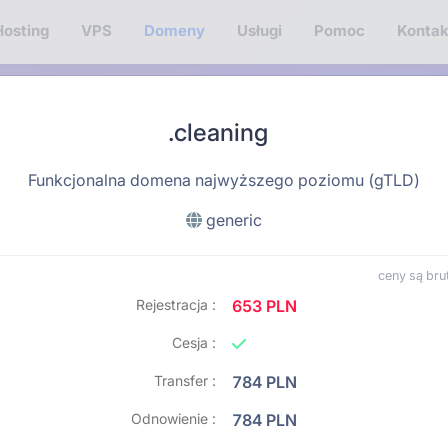
Hosting
VPS
Domeny
Usługi
Pomoc
Kontak
.cleaning
Funkcjonalna domena najwyższego poziomu (gTLD)
generic
ceny są brut
Rejestracja :
653 PLN
Cesja :
Transfer :
784 PLN
Odnowienie :
784 PLN