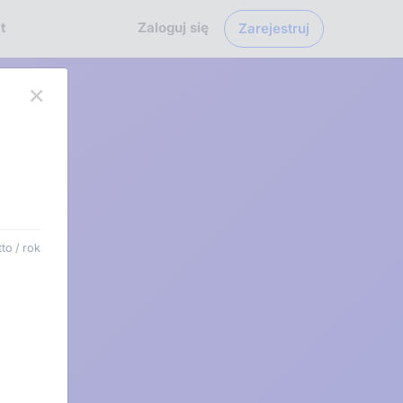
t
Zaloguj się
Zarejestruj
×
to / rok