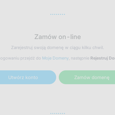
Zamów on-line
Zarejestruj swoją domenę w ciągu kilku chwil.
logowaniu przejdź do
Moje Domeny
, następnie
Rejestruj D
Utwórz konto
Zamów domenę