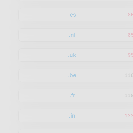
.es
8
.nl
8
.uk
9
.be
11
.fr
11
.in
12