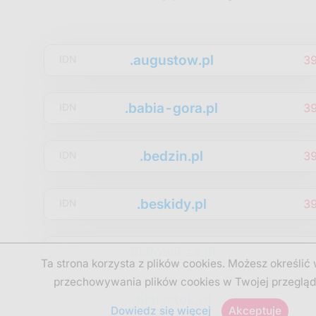
.augustow.pl
3
IDN
.babia-gora.pl
3
IDN
.bedzin.pl
3
IDN
.beskidy.pl
3
IDN
.bialowieza.pl
3
IDN
Ta strona korzysta z plików cookies. Możesz określić
przechowywania plików cookies w Twojej przegląd
.bialystok.pl
3
IDN
Dowiedz się więcej
Akceptuje