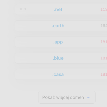
.net
11
IDN
.earth
16
.app
18
.blue
18
.casa
18
Pokaż więcej domen