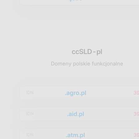
ccSLD-pl
Domeny polskie funkcjonalne
.agro.pl
3
IDN
.aid.pl
3
IDN
.atm.pl
3
IDN