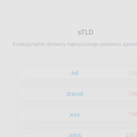
sTLD
Funkcjonalne domeny najwyższego poziomu spon
.tel
11
.travel
75
.xxx
75
.jobs
1103