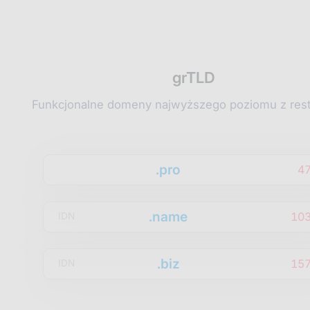
grTLD
Funkcjonalne domeny najwyższego poziomu z rest
.pro
4
.name
10
IDN
.biz
15
IDN