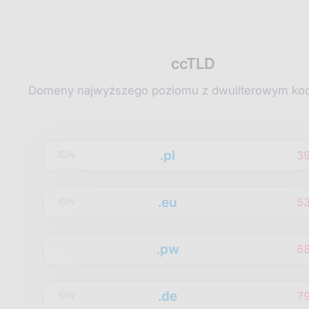
ccTLD
Domeny najwyższego poziomu z dwuliterowym kod
.pl
3
IDN
.eu
5
IDN
.pw
6
.de
7
IDN