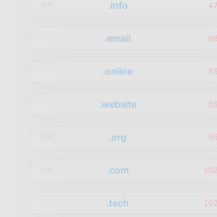
.info
4
IDN
.email
6
.online
8
.website
8
.org
9
IDN
.com
10
IDN
.tech
10