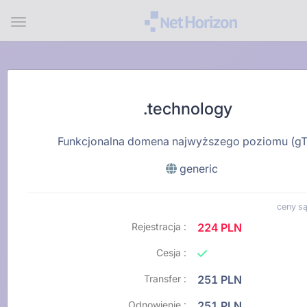
Menu
.technology
Funkcjonalna domena najwyższego poziomu (g
generic
ceny są
Rejestracja :
224 PLN
Cesja :
Transfer :
251 PLN
Odnowienie :
251 PLN