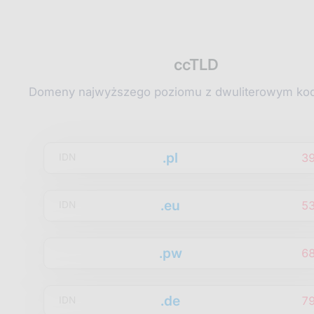
ccTLD
Domeny najwyższego poziomu z dwuliterowym kod
.pl
3
IDN
.eu
5
IDN
.pw
6
.de
7
IDN