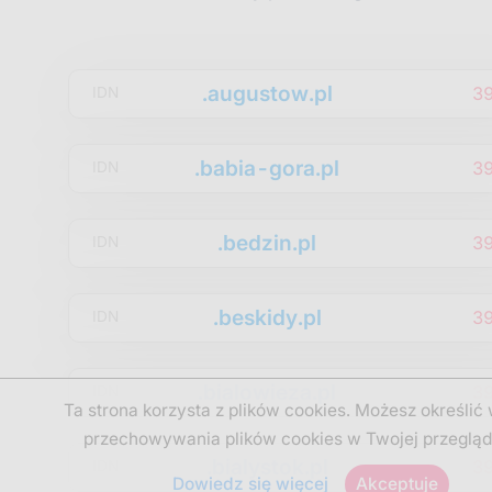
.augustow.pl
3
IDN
.babia-gora.pl
3
IDN
.bedzin.pl
3
IDN
.beskidy.pl
3
IDN
.bialowieza.pl
3
IDN
Ta strona korzysta z plików cookies. Możesz określić
przechowywania plików cookies w Twojej przegląd
.bialystok.pl
3
IDN
Dowiedz się więcej
Akceptuje