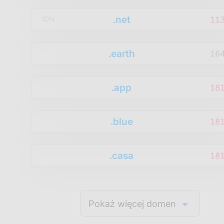
.net
11
IDN
.earth
16
.app
18
.blue
18
.casa
18
Pokaż więcej domen