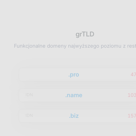
grTLD
Funkcjonalne domeny najwyższego poziomu z rest
.pro
4
.name
10
IDN
.biz
15
IDN