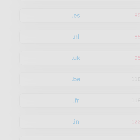
.es
8
.nl
8
.uk
9
.be
11
.fr
11
.in
12