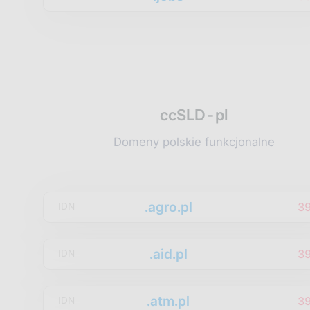
ccSLD-pl
Domeny polskie funkcjonalne
.agro.pl
3
IDN
.aid.pl
3
IDN
.atm.pl
3
IDN