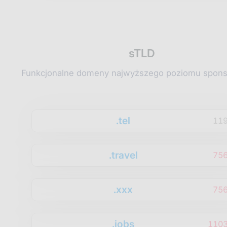
sTLD
Funkcjonalne domeny najwyższego poziomu spon
.tel
11
.travel
75
.xxx
75
.jobs
1103