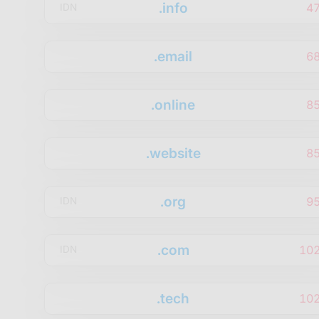
.info
4
IDN
.email
6
.online
8
.website
8
.org
9
IDN
.com
10
IDN
.tech
10