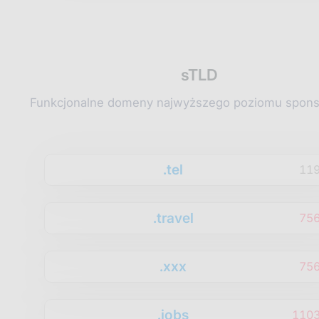
sTLD
Funkcjonalne domeny najwyższego poziomu spon
.tel
11
.travel
75
.xxx
75
.jobs
1103