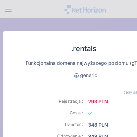
Menu
.rentals
Funkcjonalna domena najwyższego poziomu (g
generic
ceny są
Rejestracja :
293 PLN
Cesja :
Transfer :
348 PLN
Odnowienie :
348 PLN