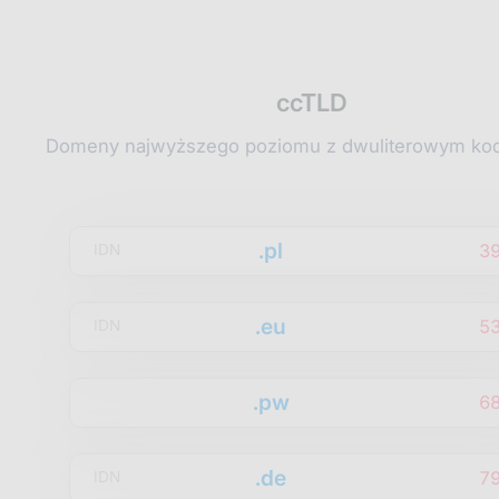
ccTLD
Domeny najwyższego poziomu z dwuliterowym kod
.pl
3
IDN
.eu
5
IDN
.pw
6
.de
7
IDN