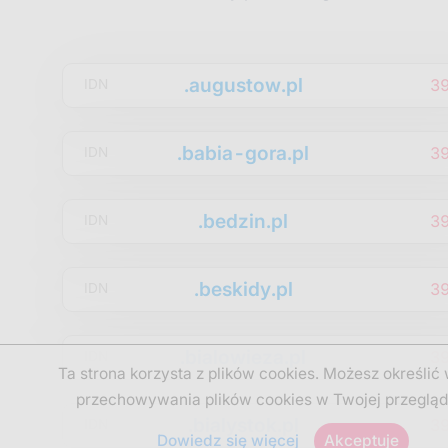
.augustow.pl
3
IDN
.babia-gora.pl
3
IDN
.bedzin.pl
3
IDN
.beskidy.pl
3
IDN
.bialowieza.pl
3
IDN
Ta strona korzysta z plików cookies. Możesz określić
przechowywania plików cookies w Twojej przegląd
.bialystok.pl
3
IDN
Dowiedz się więcej
Akceptuje