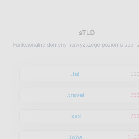
sTLD
Funkcjonalne domeny najwyższego poziomu spon
.tel
11
.travel
75
.xxx
75
.jobs
1103