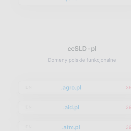
ccSLD-pl
Domeny polskie funkcjonalne
.agro.pl
3
IDN
.aid.pl
3
IDN
.atm.pl
3
IDN