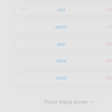
.net
11
IDN
.earth
16
.app
18
.blue
18
.casa
18
Pokaż więcej domen