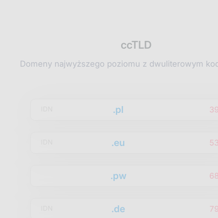
ccTLD
Domeny najwyższego poziomu z dwuliterowym kod
.pl
3
IDN
.eu
5
IDN
.pw
6
.de
7
IDN