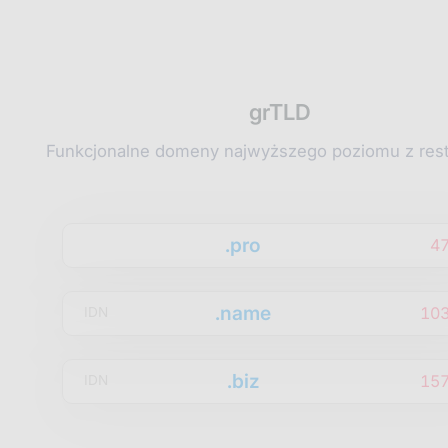
grTLD
Funkcjonalne domeny najwyższego poziomu z rest
.pro
4
.name
10
IDN
.biz
15
IDN