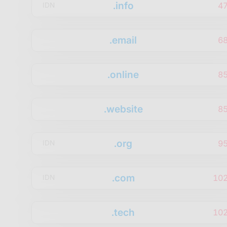
.info
4
IDN
.email
6
.online
8
.website
8
.org
9
IDN
.com
10
IDN
.tech
10