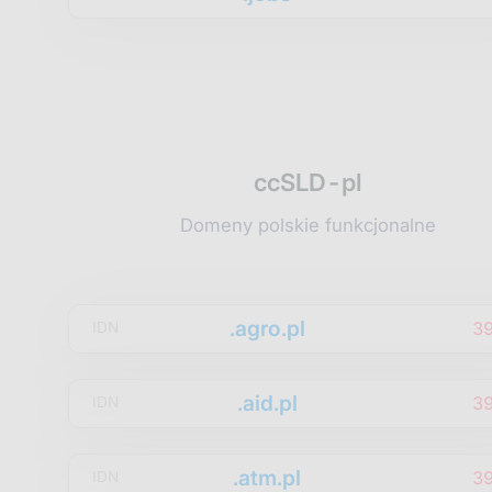
ccSLD-pl
Domeny polskie funkcjonalne
.agro.pl
3
IDN
.aid.pl
3
IDN
.atm.pl
3
IDN