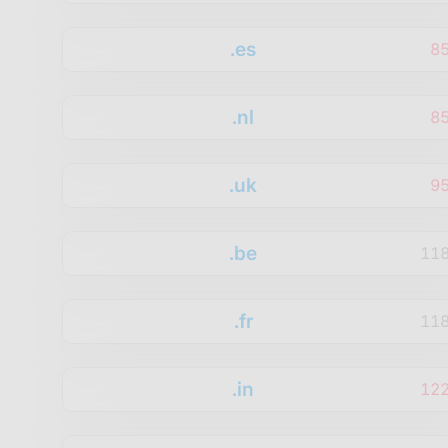
.es
8
.nl
8
.uk
9
.be
11
.fr
11
.in
12