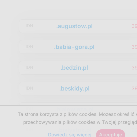
.augustow.pl
3
IDN
.babia-gora.pl
3
IDN
.bedzin.pl
3
IDN
.beskidy.pl
3
IDN
.bialowieza.pl
3
IDN
Ta strona korzysta z plików cookies. Możesz określić
przechowywania plików cookies w Twojej przegląd
.bialystok.pl
3
IDN
Dowiedz się więcej
Akceptuje