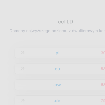
ccTLD
Domeny najwyższego poziomu z dwuliterowym kod
.pl
3
IDN
.eu
5
IDN
.pw
6
.de
7
IDN