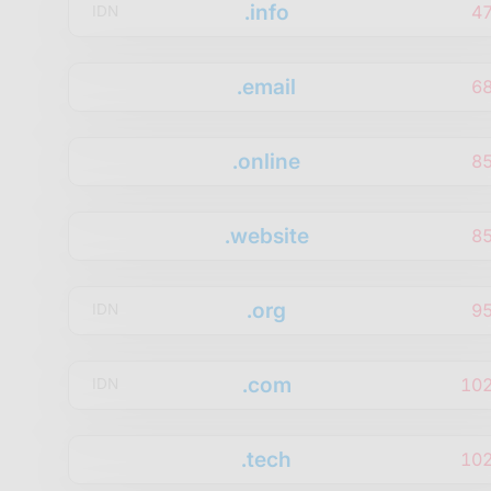
.info
4
IDN
.email
6
.online
8
.website
8
.org
9
IDN
.com
10
IDN
.tech
10