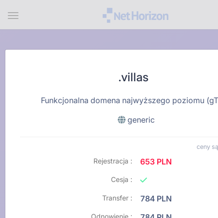
Menu
.villas
Funkcjonalna domena najwyższego poziomu (g
generic
ceny są
Rejestracja :
653 PLN
Cesja :
Transfer :
784 PLN
Odnowienie :
784 PLN