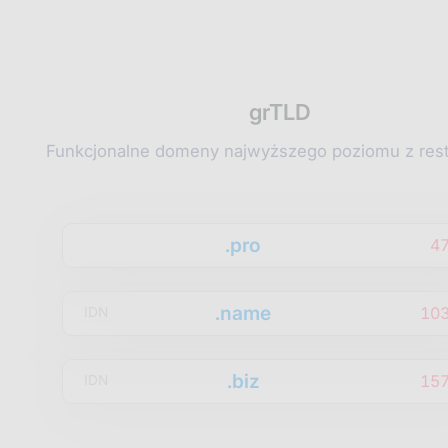
grTLD
Funkcjonalne domeny najwyższego poziomu z rest
.pro
4
.name
10
IDN
.biz
15
IDN