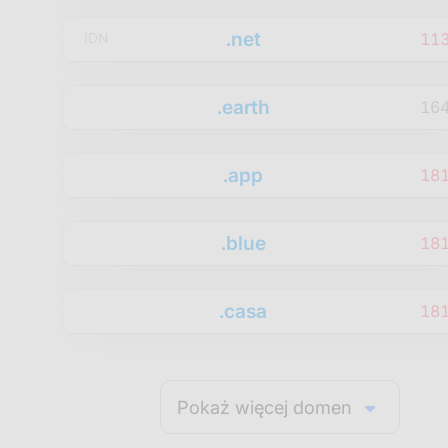
.net
11
IDN
.earth
16
.app
18
.blue
18
.casa
18
Pokaż więcej domen