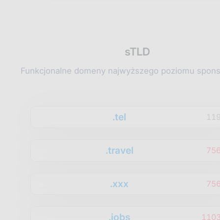
sTLD
Funkcjonalne domeny najwyższego poziomu spon
.tel
11
.travel
75
.xxx
75
.jobs
1103