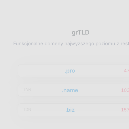
grTLD
Funkcjonalne domeny najwyższego poziomu z rest
.pro
4
.name
10
IDN
.biz
15
IDN