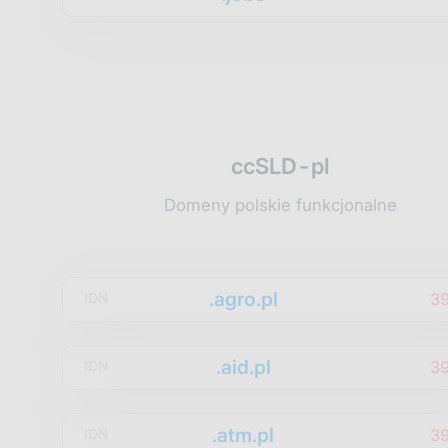
ccSLD-pl
Domeny polskie funkcjonalne
.agro.pl
3
IDN
.aid.pl
3
IDN
.atm.pl
3
IDN