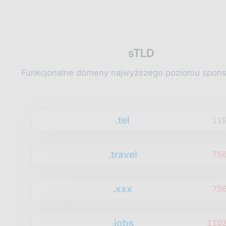
sTLD
Funkcjonalne domeny najwyższego poziomu spon
.tel
11
.travel
75
.xxx
75
.jobs
1103