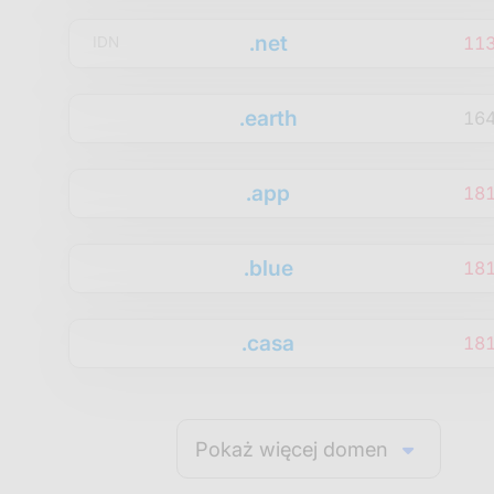
.net
11
IDN
.earth
16
.app
18
.blue
18
.casa
18
Pokaż więcej domen