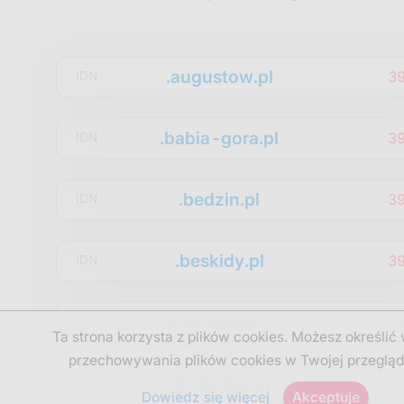
.augustow.pl
3
IDN
.babia-gora.pl
3
IDN
.bedzin.pl
3
IDN
.beskidy.pl
3
IDN
.bialowieza.pl
3
IDN
Ta strona korzysta z plików cookies. Możesz określić
przechowywania plików cookies w Twojej przegląd
.bialystok.pl
3
IDN
Dowiedz się więcej
Akceptuje