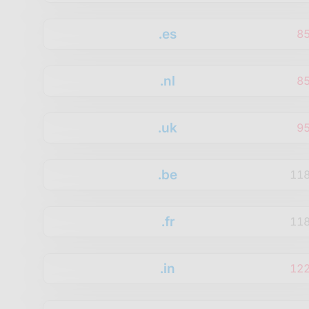
.es
8
.nl
8
.uk
9
.be
11
.fr
11
.in
12