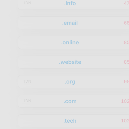
.info
4
IDN
.email
6
.online
8
.website
8
.org
9
IDN
.com
10
IDN
.tech
10