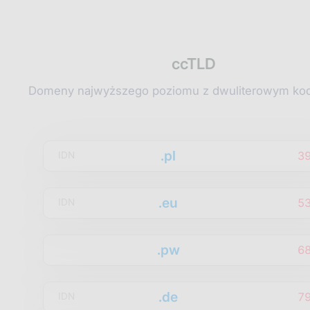
ccTLD
Domeny najwyższego poziomu z dwuliterowym kod
.pl
3
IDN
.eu
5
IDN
.pw
6
.de
7
IDN