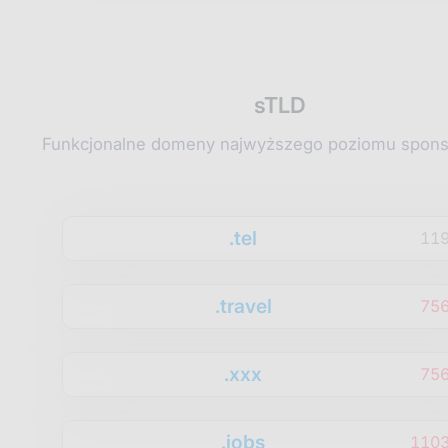
sTLD
Funkcjonalne domeny najwyższego poziomu spon
.tel
11
.travel
75
.xxx
75
.jobs
1103