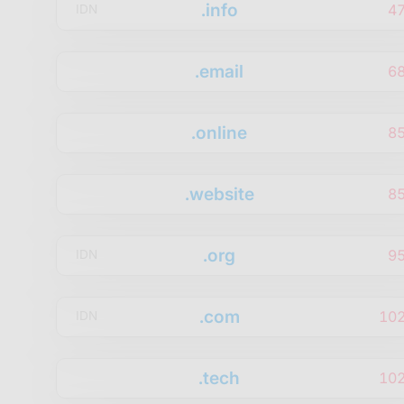
.info
4
IDN
.email
6
.online
8
.website
8
.org
9
IDN
.com
10
IDN
.tech
10