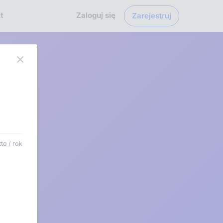
t
Zaloguj się
Zarejestruj
×
to / rok