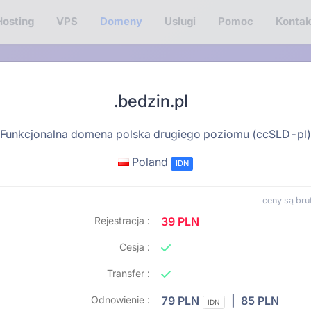
Hosting
VPS
Domeny
Usługi
Pomoc
Kontak
.bedzin.pl
Funkcjonalna domena polska drugiego poziomu (ccSLD-pl)
Poland
IDN
ceny są brut
Rejestracja :
39 PLN
Cesja :
Transfer :
Odnowienie :
79 PLN
| 85 PLN
IDN