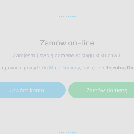
Zamów on-line
Zarejestruj swoją domenę w ciągu kilku chwil.
logowaniu przejdź do
Moje Domeny
, następnie
Rejestruj D
Utwórz konto
Zamów domenę