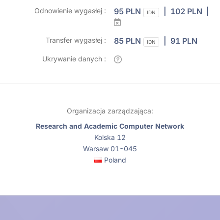
Odnowienie wygasłej :
95 PLN
| 102 PLN |
IDN
Transfer wygasłej :
85 PLN
| 91 PLN
IDN
Ukrywanie danych :
Organizacja zarządzająca:
Research and Academic Computer Network
Kolska 12
Warsaw 01-045
Poland