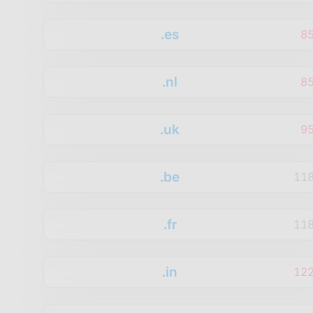
.es
8
.nl
8
.uk
9
.be
11
.fr
11
.in
12