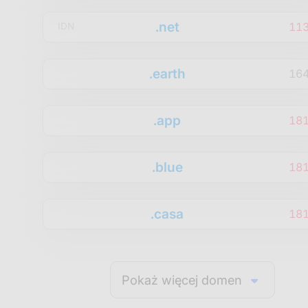
.net
11
IDN
.earth
16
.app
18
.blue
18
.casa
18
Pokaż więcej domen