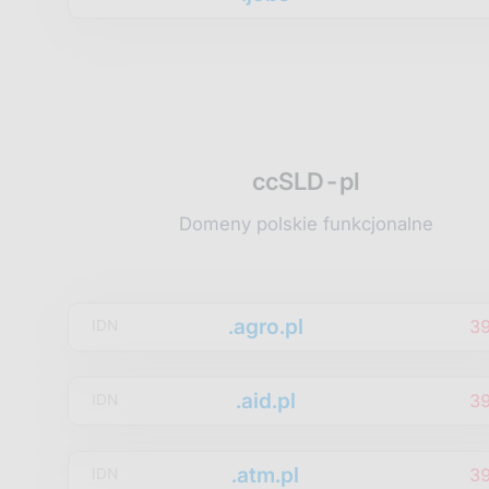
ccSLD-pl
Domeny polskie funkcjonalne
.agro.pl
3
IDN
.aid.pl
3
IDN
.atm.pl
3
IDN