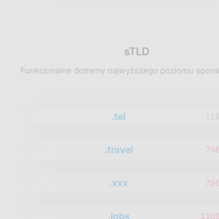
sTLD
Funkcjonalne domeny najwyższego poziomu spon
.tel
11
.travel
75
.xxx
75
.jobs
1103