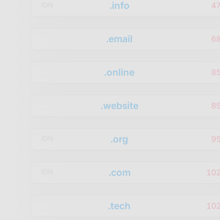
.info
4
IDN
.email
6
.online
8
.website
8
.org
9
IDN
.com
10
IDN
.tech
10