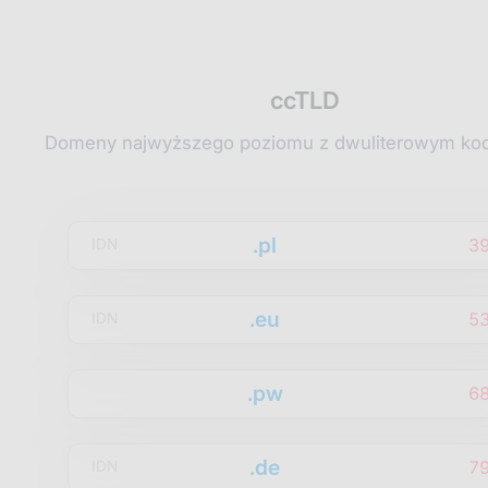
ccTLD
Domeny najwyższego poziomu z dwuliterowym kod
.pl
3
IDN
.eu
5
IDN
.pw
6
.de
7
IDN