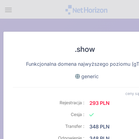
Menu
.show
Funkcjonalna domena najwyższego poziomu (g
generic
ceny są
Rejestracja :
293 PLN
Cesja :
Transfer :
348 PLN
Odnowienie :
348 PLN