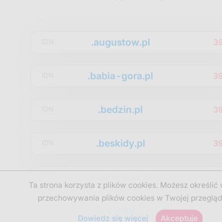
.augustow.pl
3
IDN
.babia-gora.pl
3
IDN
.bedzin.pl
3
IDN
.beskidy.pl
3
IDN
.bialowieza.pl
3
IDN
Ta strona korzysta z plików cookies. Możesz określić
przechowywania plików cookies w Twojej przegląd
.bialystok.pl
3
IDN
Dowiedz się więcej
Akceptuje