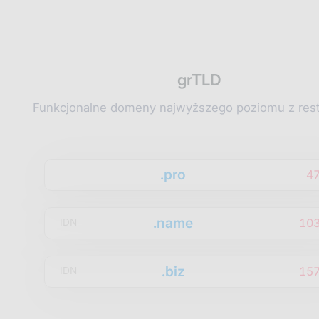
grTLD
Funkcjonalne domeny najwyższego poziomu z rest
.pro
4
.name
10
IDN
.biz
15
IDN