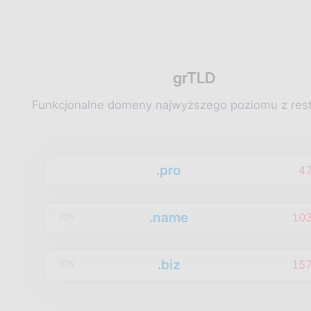
grTLD
Funkcjonalne domeny najwyższego poziomu z rest
.pro
4
.name
10
IDN
.biz
15
IDN