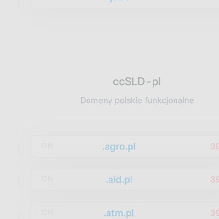
ccSLD-pl
Domeny polskie funkcjonalne
.agro.pl
3
IDN
.aid.pl
3
IDN
.atm.pl
3
IDN