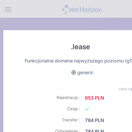
Menu
.lease
Funkcjonalna domena najwyższego poziomu (g
generic
ceny są
Rejestracja :
653 PLN
Cesja :
Transfer :
784 PLN
Odnowienie :
784 PLN