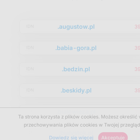
.augustow.pl
3
IDN
.babia-gora.pl
3
IDN
.bedzin.pl
3
IDN
.beskidy.pl
3
IDN
.bialowieza.pl
3
IDN
Ta strona korzysta z plików cookies. Możesz określić
przechowywania plików cookies w Twojej przegląd
.bialystok.pl
3
IDN
Dowiedz się więcej
Akceptuje