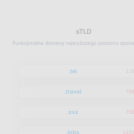
sTLD
Funkcjonalne domeny najwyższego poziomu spon
.tel
11
.travel
75
.xxx
75
.jobs
1103