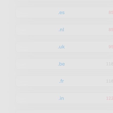
.es
8
.nl
8
.uk
9
.be
11
.fr
11
.in
12