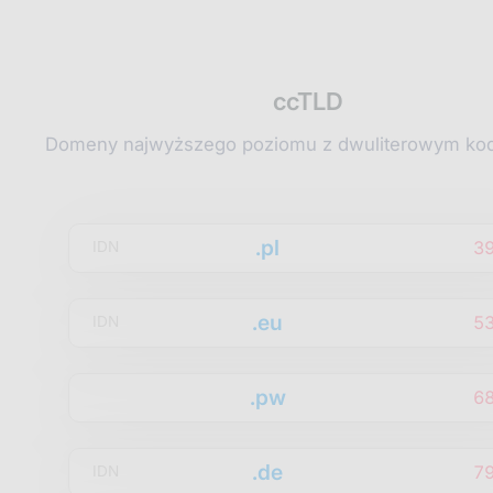
ccTLD
Domeny najwyższego poziomu z dwuliterowym kod
.pl
3
IDN
.eu
5
IDN
.pw
6
.de
7
IDN