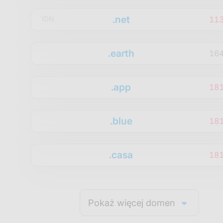
.net
11
IDN
.earth
16
.app
18
.blue
18
.casa
18
Pokaż więcej domen