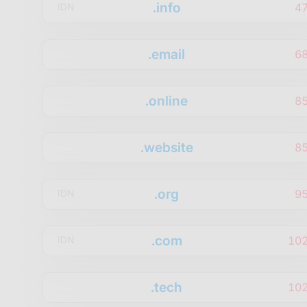
.info
4
IDN
.email
6
.online
8
.website
8
.org
9
IDN
.com
10
IDN
.tech
10