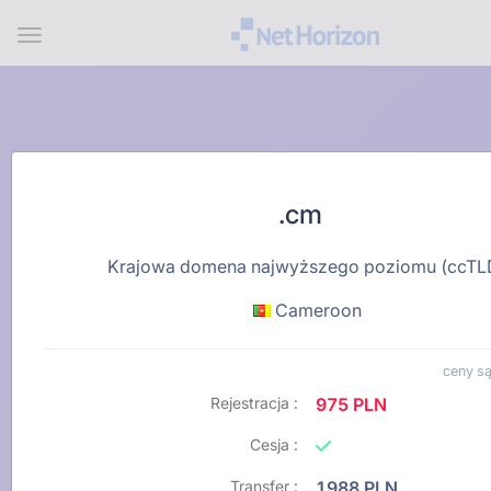
Menu
.cm
Krajowa domena najwyższego poziomu (ccTL
Cameroon
ceny są
Rejestracja :
975 PLN
Cesja :
Transfer :
1988 PLN