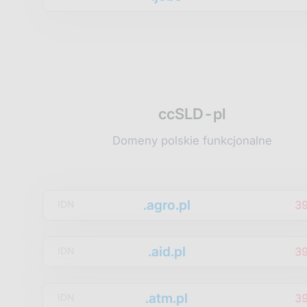
ccSLD-pl
Domeny polskie funkcjonalne
.agro.pl
3
IDN
.aid.pl
3
IDN
.atm.pl
3
IDN