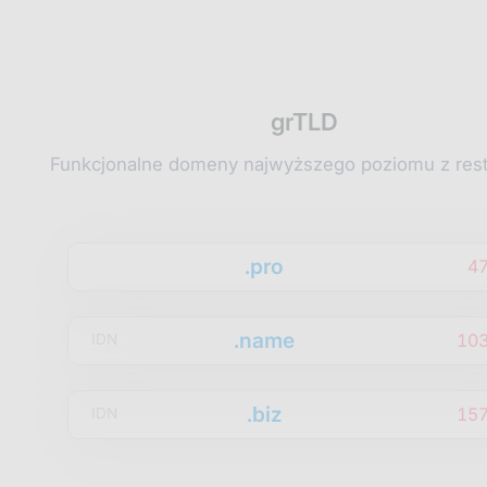
grTLD
Funkcjonalne domeny najwyższego poziomu z rest
.pro
4
.name
10
IDN
.biz
15
IDN