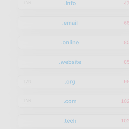
.info
4
IDN
.email
6
.online
8
.website
8
.org
9
IDN
.com
10
IDN
.tech
10