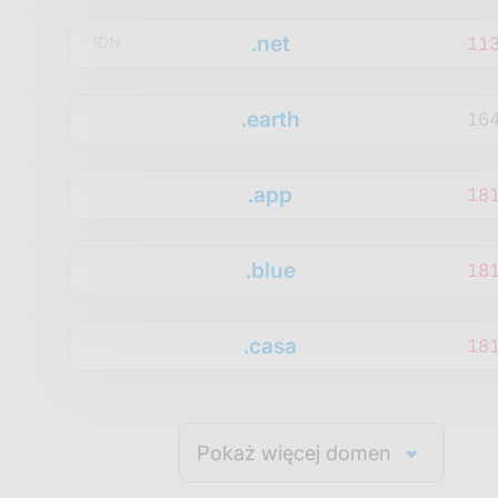
.net
11
IDN
.earth
16
.app
18
.blue
18
.casa
18
Pokaż więcej domen