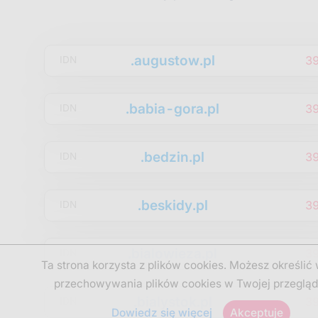
.augustow.pl
3
IDN
.babia-gora.pl
3
IDN
.bedzin.pl
3
IDN
.beskidy.pl
3
IDN
.bialowieza.pl
3
IDN
Ta strona korzysta z plików cookies. Możesz określić
przechowywania plików cookies w Twojej przegląd
.bialystok.pl
3
IDN
Dowiedz się więcej
Akceptuje