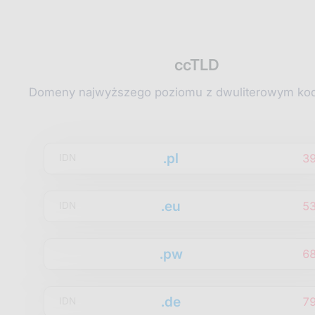
ccTLD
Domeny najwyższego poziomu z dwuliterowym kod
.pl
3
IDN
.eu
5
IDN
.pw
6
.de
7
IDN