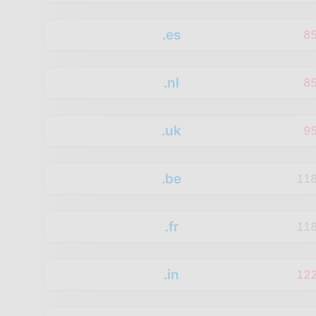
.es
8
.nl
8
.uk
9
.be
11
.fr
11
.in
12