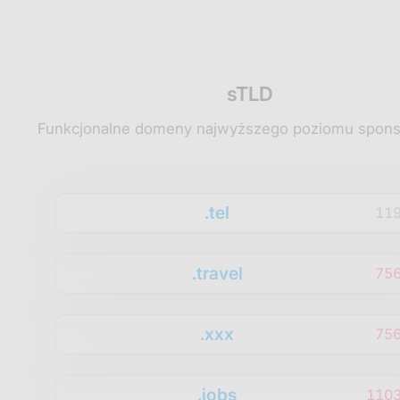
sTLD
Funkcjonalne domeny najwyższego poziomu spon
.tel
11
.travel
75
.xxx
75
.jobs
1103